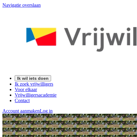
Navigatie overslaan
Ik wil iets doen
Ik zoek vrijwilligers
Voor elkaar
Vrijwilligersacademie
Contact
Account aanmaken
Log in