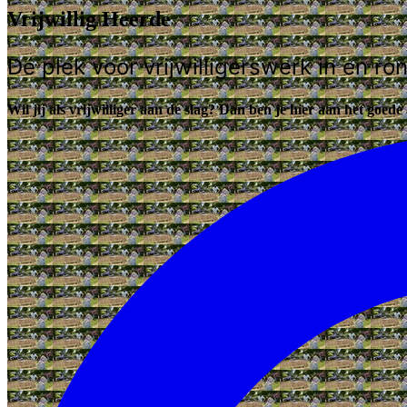
Vrijwillig Heerde
Dé plek voor vrijwilligerswerk in en 
Wil jij als vrijwilliger aan de slag? Dan ben je hier aan het goede