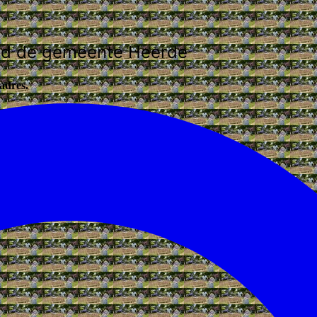
rond de gemeente Heerde
 adres.