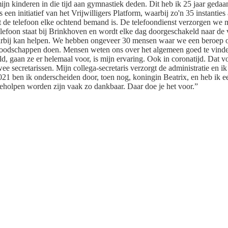
jn kinderen in die tijd aan gymnastiek deden. Dit heb ik 25 jaar gedaan. 
een initiatief van het Vrijwilligers Platform, waarbij zo'n 35 instanties
 dat de telefoon elke ochtend bemand is. De telefoondienst verzorgen we
oon staat bij Brinkhoven en wordt elke dag doorgeschakeld naar de vrij
daarbij kan helpen. We hebben ongeveer 30 mensen waar we een beroep
t boodschappen doen. Mensen weten ons over het algemeen goed te vinden. 
d, gaan ze er helemaal voor, is mijn ervaring. Ook in coronatijd. Dat vo
ee secretarissen. Mijn collega-secretaris verzorgt de administratie en
021 ben ik onderscheiden door, toen nog, koningin Beatrix, en heb ik e
geholpen worden zijn vaak zo dankbaar. Daar doe je het voor.”