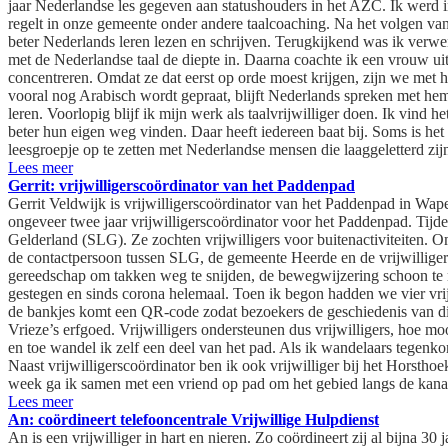
jaar Nederlandse les gegeven aan statushouders in het AZC. Ik werd i
regelt in onze gemeente onder andere taalcoaching. Na het volgen van 
beter Nederlands leren lezen en schrijven. Terugkijkend was ik verw
met de Nederlandse taal de diepte in. Daarna coachte ik een vrouw u
concentreren. Omdat ze dat eerst op orde moest krijgen, zijn we met he
vooral nog Arabisch wordt gepraat, blijft Nederlands spreken met hem
leren. Voorlopig blijf ik mijn werk als taalvrijwilliger doen. Ik vin
beter hun eigen weg vinden. Daar heeft iedereen baat bij. Soms is het
leesgroepje op te zetten met Nederlandse mensen die laaggeletterd zij
Lees meer
Gerrit: vrijwilligerscoördinator van het Paddenpad
Gerrit Veldwijk is vrijwilligerscoördinator van het Paddenpad in Wa
ongeveer twee jaar vrijwilligerscoördinator voor het Paddenpad. Tijden
Gelderland (SLG). Ze zochten vrijwilligers voor buitenactiviteiten. Om
de contactpersoon tussen SLG, de gemeente Heerde en de vrijwilligers
gereedschap om takken weg te snijden, de bewegwijzering schoon te 
gestegen en sinds corona helemaal. Toen ik begon hadden we vier vrij
de bankjes komt een QR-code zodat bezoekers de geschiedenis van die
Vrieze’s erfgoed. Vrijwilligers ondersteunen dus vrijwilligers, hoe mo
en toe wandel ik zelf een deel van het pad. Als ik wandelaars tegenkom
Naast vrijwilligerscoördinator ben ik ook vrijwilliger bij het Horst
week ga ik samen met een vriend op pad om het gebied langs de kanaa
Lees meer
An: coördineert telefooncentrale Vrijwillige Hulpdienst
An is een vrijwilliger in hart en nieren. Zo coördineert zij al bijna 3