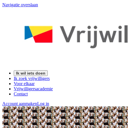
Navigatie overslaan
Ik wil iets doen
Ik zoek vrijwilligers
Voor elkaar
Vrijwilligersacademie
Contact
Account aanmaken
Log in