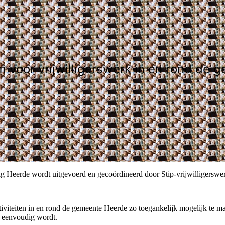
orm voor vrijwilligerswerk in en rond d
llig Heerde wordt uitgevoerd en gecoördineerd door Stip-vrijwilligerswe
activiteiten in en rond de gemeente Heerde zo toegankelijk mogelijk te 
el eenvoudig wordt.