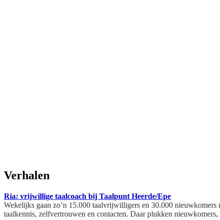
Verhalen
Ria: vrijwillige taalcoach bij Taalpunt Heerde/Epe
Wekelijks gaan zo’n 15.000 taalvrijwilligers en 30.000 nieuwkomers 
taalkennis, zelfvertrouwen en contacten. Daar plukken nieuwkomers, v