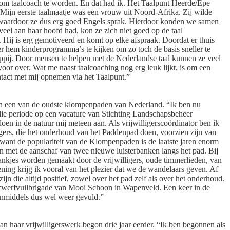
d om taalcoach te worden. En dat had ik. Het Taalpunt Heerde/Epe
. Mijn eerste taalmaatje was een vrouw uit Noord-Afrika. Zij wilde
it waardoor ze dus erg goed Engels sprak. Hierdoor konden we samen
el aan haar hoofd had, kon ze zich niet goed op de taal
. Hij is erg gemotiveerd en komt op elke afspraak. Doordat er thuis
r hem kinderprogramma’s te kijken om zo toch de basis sneller te
chappij. Door mensen te helpen met de Nederlandse taal kunnen ze veel
oor over. Wat me naast taalcoaching nog erg leuk lijkt, is om een
ntact met mij opnemen via het Taalpunt.”
s én een van de oudste klompenpaden van Nederland. “Ik ben nu
n die periode op een vacature van Stichting Landschapsbeheer
doen in de natuur mij meteen aan. Als vrijwilligerscoördinator ben ik
igers, die het onderhoud van het Paddenpad doen, voorzien zijn van
ant de populariteit van de Klompenpaden is de laatste jaren enorm
jn met de aanschaf van twee nieuwe luisterbanken langs het pad. Bij
nkjes worden gemaakt door de vrijwilligers, oude timmerlieden, van
ening krijg ik vooral van het plezier dat we de wandelaars geven. Af
jn die altijd positief, zowel over het pad zelf als over het onderhoud.
de zwerfvuilbrigade van Mooi Schoon in Wapenveld. Een keer in de
 inmiddels dus wel weer gevuld.”
 van haar vrijwilligerswerk begon drie jaar eerder. “Ik ben begonnen als