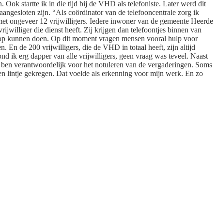
Ook startte ik in die tijd bij de VHD als telefoniste. Later werd dit
 aangesloten zijn. “Als coördinator van de telefooncentrale zorg ik
 met ongeveer 12 vrijwilligers. Iedere inwoner van de gemeente Heerde
williger die dienst heeft. Zij krijgen dan telefoontjes binnen van
 op kunnen doen. Op dit moment vragen mensen vooral hulp voor
En de 200 vrijwilligers, die de VHD in totaal heeft, zijn altijd
nd ik erg dapper van alle vrijwilligers, geen vraag was teveel. Naast
 ik ben verantwoordelijk voor het notuleren van de vergaderingen. Soms
en lintje gekregen. Dat voelde als erkenning voor mijn werk. En zo