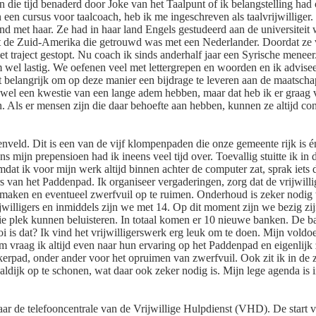
n die tijd benaderd door Joke van het Taalpunt of ik belangstelling ha
een cursus voor taalcoach, heb ik me ingeschreven als taalvrijwilliger
end met haar. Ze had in haar land Engels gestudeerd aan de universite
it de Zuid-Amerika die getrouwd was met een Nederlander. Doordat ze ve
t traject gestopt. Nu coach ik sinds anderhalf jaar een Syrische meneer
 wel lastig. We oefenen veel met lettergrepen en woorden en ik advisee
d het belangrijk om op deze manier een bijdrage te leveren aan de maats
 wel een kwestie van een lange adem hebben, maar dat heb ik er graag v
n. Als er mensen zijn die daar behoefte aan hebben, kunnen ze altijd co
penveld. Dit is een van de vijf klompenpaden die onze gemeente rijk i
s mijn prepensioen had ik ineens veel tijd over. Toevallig stuitte ik i
dat ik voor mijn werk altijd binnen achter de computer zat, sprak iets 
 van het Paddenpad. Ik organiseer vergaderingen, zorg dat de vrijwill
maken en eventueel zwerfvuil op te ruimen. Onderhoud is zeker nodig w
willigers en inmiddels zijn we met 14. Op dit moment zijn we bezig zi
 plek kunnen beluisteren. In totaal komen er 10 nieuwe banken. De ba
oi is dat? Ik vind het vrijwilligerswerk erg leuk om te doen. Mijn voldo
 vraag ik altijd even naar hun ervaring op het Paddenpad en eigenlijk zi
hoekerpad, onder ander voor het opruimen van zwerfvuil. Ook zit ik in 
ldijk op te schonen, wat daar ook zeker nodig is. Mijn lege agenda is
0 jaar de telefooncentrale van de Vrijwillige Hulpdienst (VHD). De start