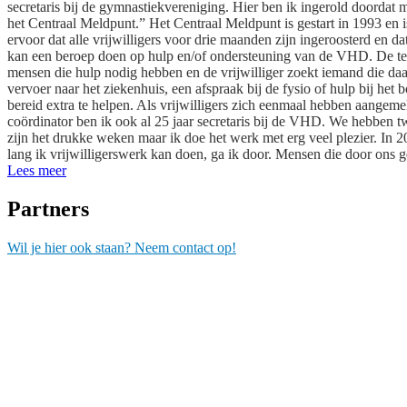
secretaris bij de gymnastiekvereniging. Hier ben ik ingerold doordat mi
het Centraal Meldpunt.” Het Centraal Meldpunt is gestart in 1993 en is 
ervoor dat alle vrijwilligers voor drie maanden zijn ingeroosterd en
kan een beroep doen op hulp en/of ondersteuning van de VHD. De telef
mensen die hulp nodig hebben en de vrijwilliger zoekt iemand die 
vervoer naar het ziekenhuis, een afspraak bij de fysio of hulp bij he
bereid extra te helpen. Als vrijwilligers zich eenmaal hebben aangemel
coördinator ben ik ook al 25 jaar secretaris bij de VHD. We hebben tw
zijn het drukke weken maar ik doe het werk met erg veel plezier. In 2
lang ik vrijwilligerswerk kan doen, ga ik door. Mensen die door ons 
Lees meer
Partners
Wil je hier ook staan? Neem contact op!