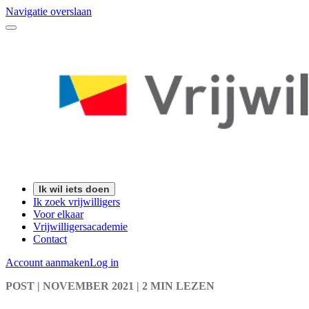
Navigatie overslaan
Ik wil iets doen
Ik zoek vrijwilligers
Voor elkaar
Vrijwilligersacademie
Contact
Account aanmaken
Log in
POST
| NOVEMBER 2021
|
2 MIN LEZEN