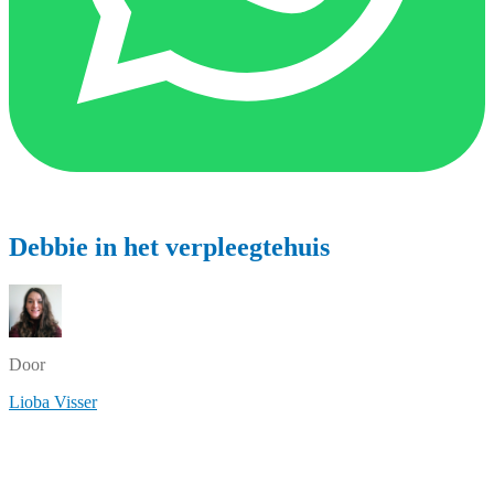
Debbie in het verpleegtehuis
Door
Lioba Visser