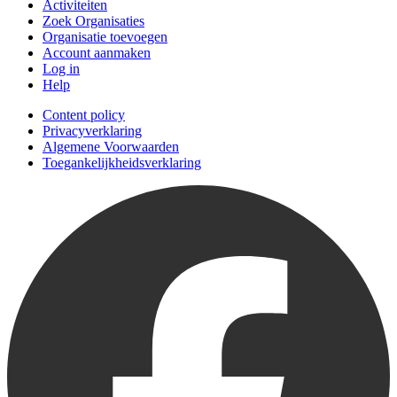
Activiteiten
Zoek Organisaties
Organisatie toevoegen
Account aanmaken
Log in
Help
Content policy
Privacyverklaring
Algemene Voorwaarden
Toegankelijkheidsverklaring