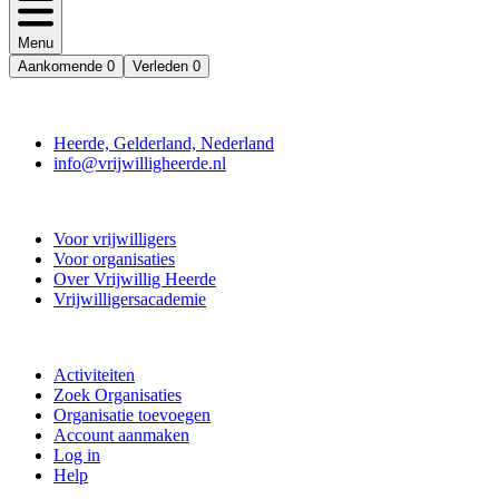
Menu
Aankomende
0
Verleden
0
Contact
Heerde, Gelderland, Nederland
info@vrijwilligheerde.nl
Vrijwillig Heerde
Voor vrijwilligers
Voor organisaties
Over Vrijwillig Heerde
Vrijwilligersacademie
Doe mee
Activiteiten
Zoek Organisaties
Organisatie toevoegen
Account aanmaken
Log in
Help