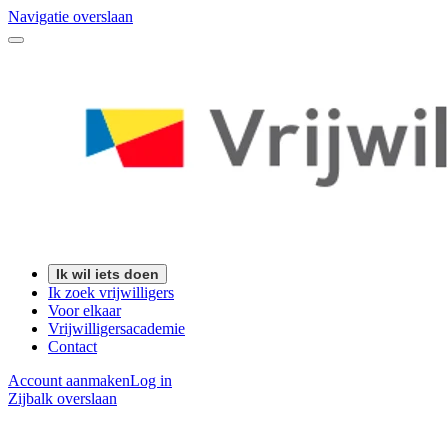
Navigatie overslaan
Ik wil iets doen
Ik zoek vrijwilligers
Voor elkaar
Vrijwilligersacademie
Contact
Account aanmaken
Log in
Zijbalk overslaan