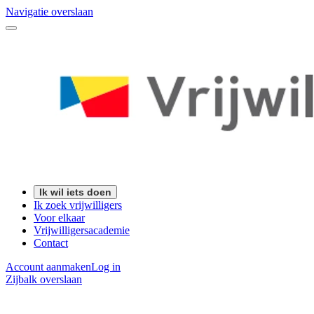
Navigatie overslaan
Ik wil iets doen
Ik zoek vrijwilligers
Voor elkaar
Vrijwilligersacademie
Contact
Account aanmaken
Log in
Zijbalk overslaan