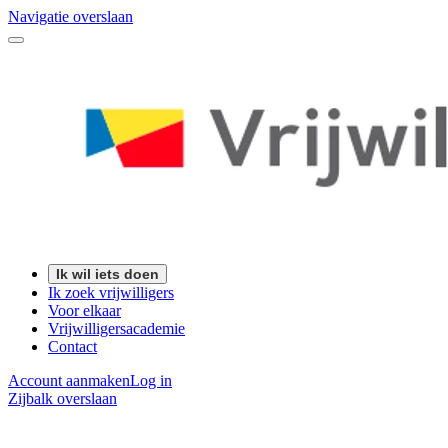
Navigatie overslaan
Ik wil iets doen
Ik zoek vrijwilligers
Voor elkaar
Vrijwilligersacademie
Contact
Account aanmaken
Log in
Zijbalk overslaan