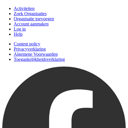
Activiteiten
Zoek Organisaties
Organisatie toevoegen
Account aanmaken
Log in
Help
Content policy
Privacyverklaring
Algemene Voorwaarden
Toegankelijkheidsverklaring