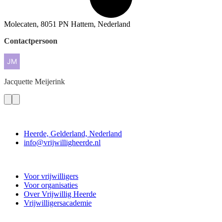
Molecaten, 8051 PN Hattem, Nederland
Contactpersoon
Jacquette
Meijerink
Contact
Heerde, Gelderland, Nederland
info@vrijwilligheerde.nl
Vrijwillig Heerde
Voor vrijwilligers
Voor organisaties
Over Vrijwillig Heerde
Vrijwilligersacademie
Doe mee