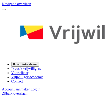
Navigatie overslaan
Ik wil iets doen
Ik zoek vrijwilligers
Voor elkaar
Vrijwilligersacademie
Contact
Account aanmaken
Log in
Zijbalk overslaan