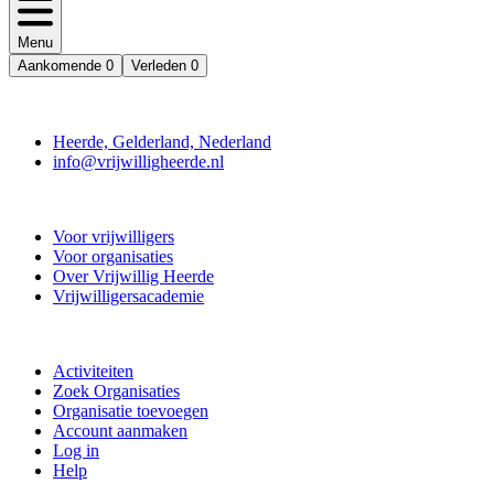
Menu
Aankomende
0
Verleden
0
Contact
Heerde, Gelderland, Nederland
info@vrijwilligheerde.nl
Vrijwillig Heerde
Voor vrijwilligers
Voor organisaties
Over Vrijwillig Heerde
Vrijwilligersacademie
Doe mee
Activiteiten
Zoek Organisaties
Organisatie toevoegen
Account aanmaken
Log in
Help