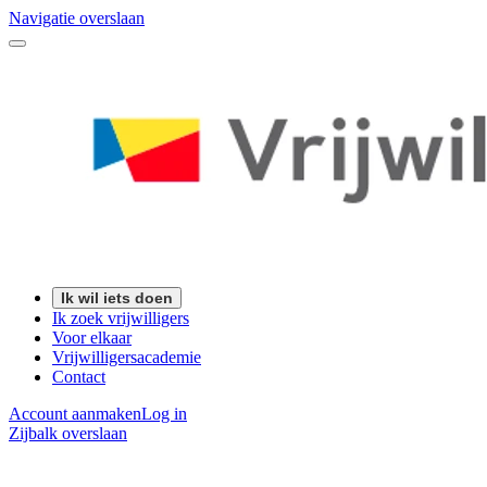
Navigatie overslaan
Ik wil iets doen
Ik zoek vrijwilligers
Voor elkaar
Vrijwilligersacademie
Contact
Account aanmaken
Log in
Zijbalk overslaan