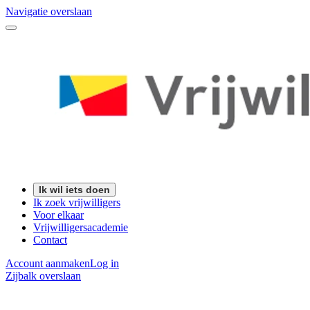
Navigatie overslaan
Ik wil iets doen
Ik zoek vrijwilligers
Voor elkaar
Vrijwilligersacademie
Contact
Account aanmaken
Log in
Zijbalk overslaan