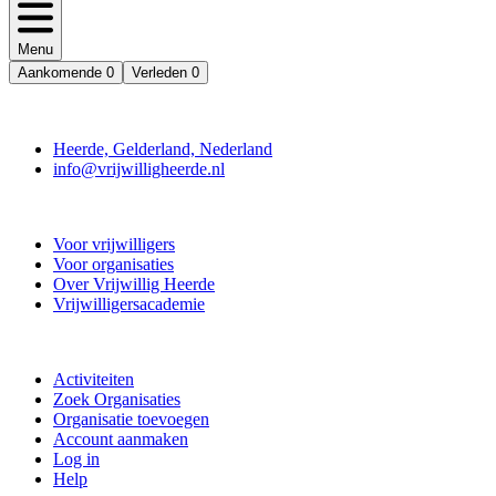
Menu
Aankomende
0
Verleden
0
Contact
Heerde, Gelderland, Nederland
info@vrijwilligheerde.nl
Vrijwillig Heerde
Voor vrijwilligers
Voor organisaties
Over Vrijwillig Heerde
Vrijwilligersacademie
Doe mee
Activiteiten
Zoek Organisaties
Organisatie toevoegen
Account aanmaken
Log in
Help