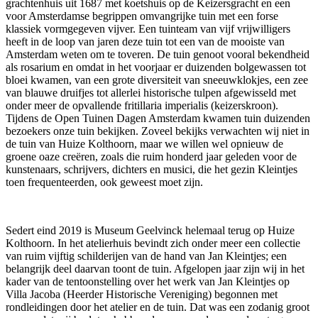
grachtenhuis uit 1687 met koetshuis op de Keizersgracht en een
voor Amsterdamse begrippen omvangrijke tuin met een forse
klassiek vormgegeven vijver. Een tuinteam van vijf vrijwilligers
heeft in de loop van jaren deze tuin tot een van de mooiste van
Amsterdam weten om te toveren. De tuin genoot vooral bekendheid
als rosarium en omdat in het voorjaar er duizenden bolgewassen tot
bloei kwamen, van een grote diversiteit van sneeuwklokjes, een zee
van blauwe druifjes tot allerlei historische tulpen afgewisseld met
onder meer de opvallende fritillaria imperialis (keizerskroon).
Tijdens de Open Tuinen Dagen Amsterdam kwamen tuin duizenden
bezoekers onze tuin bekijken. Zoveel bekijks verwachten wij niet in
de tuin van Huize Kolthoorn, maar we willen wel opnieuw de
groene oaze creëren, zoals die ruim honderd jaar geleden voor de
kunstenaars, schrijvers, dichters en musici, die het gezin Kleintjes
toen frequenteerden, ook geweest moet zijn.
Sedert eind 2019 is Museum Geelvinck helemaal terug op Huize
Kolthoorn. In het atelierhuis bevindt zich onder meer een collectie
van ruim vijftig schilderijen van de hand van Jan Kleintjes; een
belangrijk deel daarvan toont de tuin. Afgelopen jaar zijn wij in het
kader van de tentoonstelling over het werk van Jan Kleintjes op
Villa Jacoba (Heerder Historische Vereniging) begonnen met
rondleidingen door het atelier en de tuin. Dat was een zodanig groot