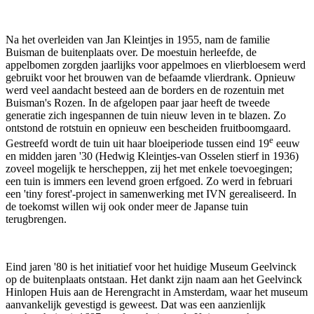
Na het overleiden van Jan Kleintjes in 1955, nam de familie
Buisman de buitenplaats over. De moestuin herleefde, de
appelbomen zorgden jaarlijks voor appelmoes en vlierbloesem werd
gebruikt voor het brouwen van de befaamde vlierdrank. Opnieuw
werd veel aandacht besteed aan de borders en de rozentuin met
Buisman's Rozen. In de afgelopen paar jaar heeft de tweede
generatie zich ingespannen de tuin nieuw leven in te blazen. Zo
ontstond de rotstuin en opnieuw een bescheiden fruitboomgaard.
e
Gestreefd wordt de tuin uit haar bloeiperiode tussen eind 19
eeuw
en midden jaren '30 (Hedwig Kleintjes-van Osselen stierf in 1936)
zoveel mogelijk te herscheppen, zij het met enkele toevoegingen;
een tuin is immers een levend groen erfgoed. Zo werd in februari
een 'tiny forest'-project in samenwerking met IVN gerealiseerd. In
de toekomst willen wij ook onder meer de Japanse tuin
terugbrengen.
Eind jaren '80 is het initiatief voor het huidige Museum Geelvinck
op de buitenplaats ontstaan. Het dankt zijn naam aan het Geelvinck
Hinlopen Huis aan de Herengracht in Amsterdam, waar het museum
aanvankelijk gevestigd is geweest. Dat was een aanzienlijk