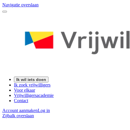
Navigatie overslaan
Ik wil iets doen
Ik zoek vrijwilligers
Voor elkaar
Vrijwilligersacademie
Contact
Account aanmaken
Log in
Zijbalk overslaan