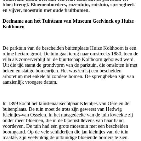
bloei brengt. Bloemenborders, rozentuin, rotstuin, sprengbeek
en vijver, moestuin met oude fruitbomen.
Deelname aan het Tuinteam van Museum Geelvinck op Huize
Kolthoorn
De parktuin van de bescheiden buitenplaats Huize Kolthoorn is een
ruime hectare groot. De tuin gaat terug naar omstreeks 1880, toen de
villa als zomerverblijf bij de buurtschap Kolthoorn gebouwd werd.
Uit die tijd stamt de grondvorm van de parktuin, die omsloten is met
beken en statige bomenrijen. Het was ªen is) een bescheiden
arboretum met enkele bijzondere bomen. De sprengbeken zijn van
aanzienlijk vroegere datum.
In 1899 kocht het kunstenaarsechtpaar Kleintjes-van Osselen de
buitenplaats. De tuin moet de trots zijn geweest van Hedwig
Kleintjes-van Osselen. In het nutsgedeelte van de tuin kweekte zij
onder meer bloemen, die in de bloemstillevens van haar hand
voortleven. De tuin had een grote moestuin met een bescheiden
boomgaard. Op de vele schilderijen die jan kleintjes van de tuin
maakte, zijn veelvuldig de uitbundige bloeiende borders te zien.