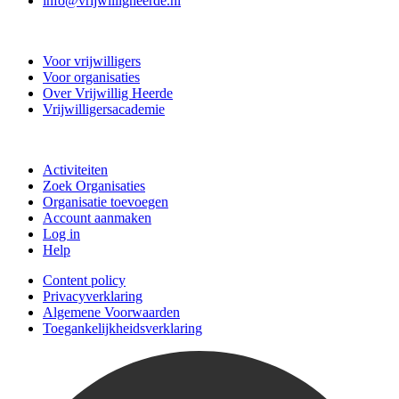
info@vrijwilligheerde.nl
Vrijwillig Heerde
Voor vrijwilligers
Voor organisaties
Over Vrijwillig Heerde
Vrijwilligersacademie
Doe mee
Activiteiten
Zoek Organisaties
Organisatie toevoegen
Account aanmaken
Log in
Help
Content policy
Privacyverklaring
Algemene Voorwaarden
Toegankelijkheidsverklaring