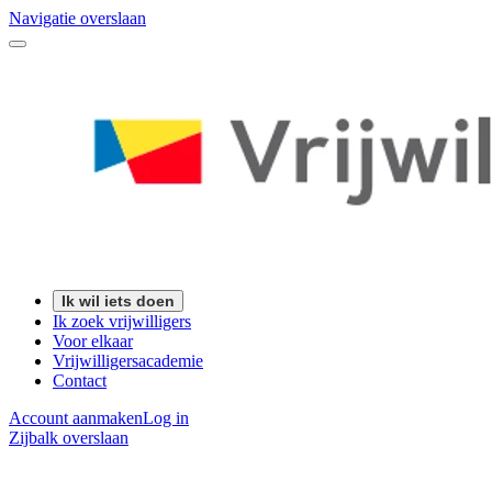
Navigatie overslaan
Ik wil iets doen
Ik zoek vrijwilligers
Voor elkaar
Vrijwilligersacademie
Contact
Account aanmaken
Log in
Zijbalk overslaan