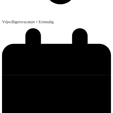
Vrijwilligersvacature
• Eenmalig