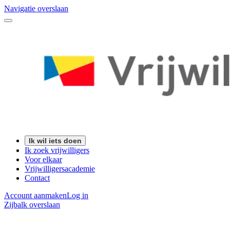
Navigatie overslaan
Ik wil iets doen
Ik zoek vrijwilligers
Voor elkaar
Vrijwilligersacademie
Contact
Account aanmaken
Log in
Zijbalk overslaan