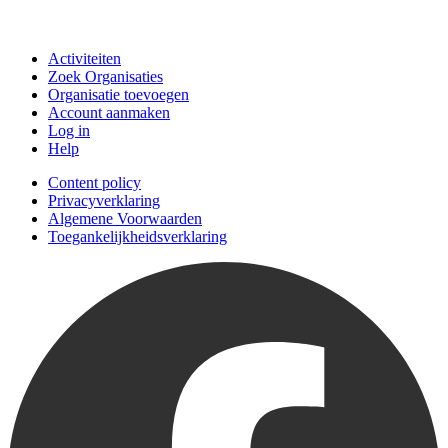
Doe mee
Activiteiten
Zoek Organisaties
Organisatie toevoegen
Account aanmaken
Log in
Help
Content policy
Privacyverklaring
Algemene Voorwaarden
Toegankelijkheidsverklaring