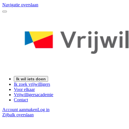
Navigatie overslaan
Ik wil iets doen
Ik zoek vrijwilligers
Voor elkaar
Vrijwilligersacademie
Contact
Account aanmaken
Log in
Zijbalk overslaan