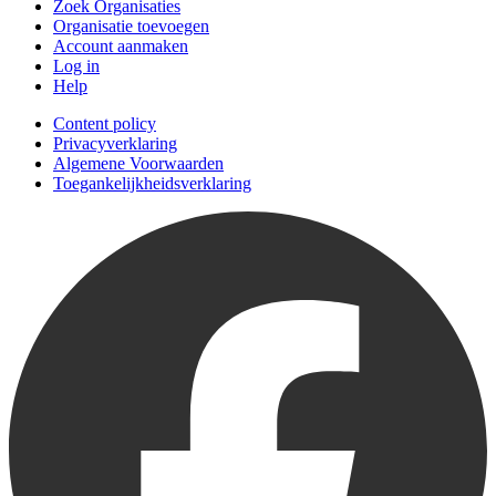
Zoek Organisaties
Organisatie toevoegen
Account aanmaken
Log in
Help
Content policy
Privacyverklaring
Algemene Voorwaarden
Toegankelijkheidsverklaring