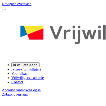
Navigatie overslaan
Ik wil iets doen
Ik zoek vrijwilligers
Voor elkaar
Vrijwilligersacademie
Contact
Account aanmaken
Log in
Zijbalk overslaan