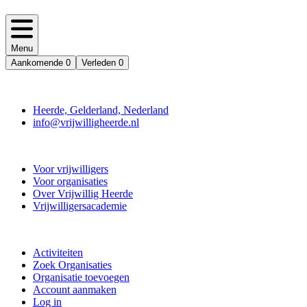
Menu
Aankomende
0
Verleden
0
Contact
Heerde, Gelderland, Nederland
info@vrijwilligheerde.nl
Vrijwillig Heerde
Voor vrijwilligers
Voor organisaties
Over Vrijwillig Heerde
Vrijwilligersacademie
Doe mee
Activiteiten
Zoek Organisaties
Organisatie toevoegen
Account aanmaken
Log in