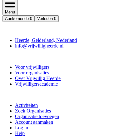
Menu
Aankomende
0
Verleden
0
Contact
Heerde, Gelderland, Nederland
info@vrijwilligheerde.nl
Vrijwillig Heerde
Voor vrijwilligers
Voor organisaties
Over Vrijwillig Heerde
Vrijwilligersacademie
Doe mee
Activiteiten
Zoek Organisaties
Organisatie toevoegen
Account aanmaken
Log in
Help