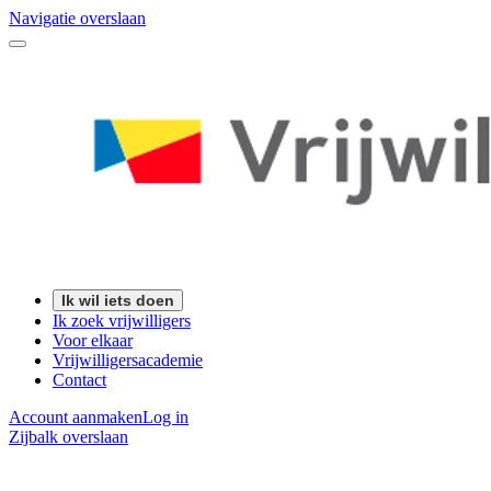
Navigatie overslaan
Ik wil iets doen
Ik zoek vrijwilligers
Voor elkaar
Vrijwilligersacademie
Contact
Account aanmaken
Log in
Zijbalk overslaan