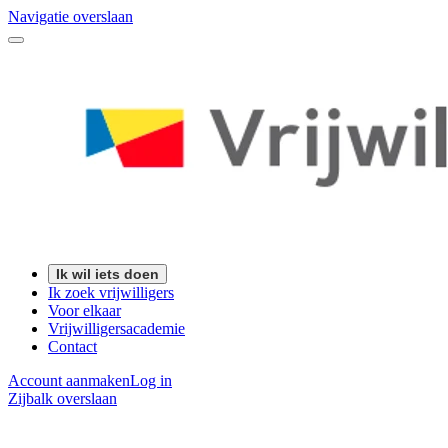
Navigatie overslaan
Ik wil iets doen
Ik zoek vrijwilligers
Voor elkaar
Vrijwilligersacademie
Contact
Account aanmaken
Log in
Zijbalk overslaan