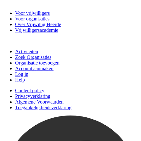
Vrijwillig Heerde
Voor vrijwilligers
Voor organisaties
Over Vrijwillig Heerde
Vrijwilligersacademie
Doe mee
Activiteiten
Zoek Organisaties
Organisatie toevoegen
Account aanmaken
Log in
Help
Content policy
Privacyverklaring
Algemene Voorwaarden
Toegankelijkheidsverklaring