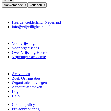
Aankomende
0
Verleden
0
Contact
Heerde, Gelderland, Nederland
info@vrijwilligheerde.nl
Vrijwillig Heerde
Voor vrijwilligers
Voor organisaties
Over Vrijwillig Heerde
Vrijwilligersacademie
Doe mee
Activiteiten
Zoek Organisaties
Organisatie toevoegen
Account aanmaken
Log in
Help
Content policy
Privacyverklaring