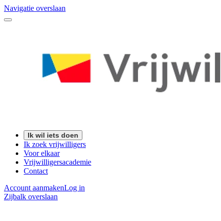
Navigatie overslaan
Ik wil iets doen
Ik zoek vrijwilligers
Voor elkaar
Vrijwilligersacademie
Contact
Account aanmaken
Log in
Zijbalk overslaan