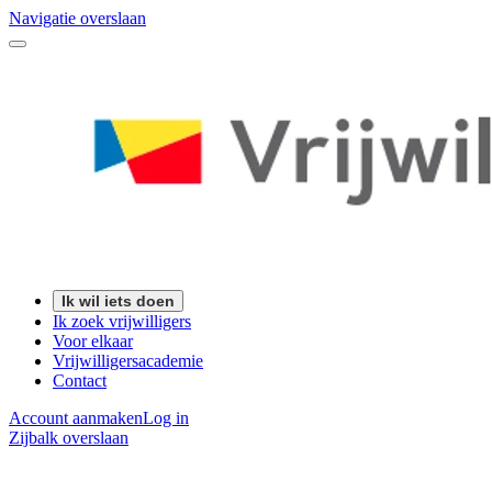
Navigatie overslaan
Ik wil iets doen
Ik zoek vrijwilligers
Voor elkaar
Vrijwilligersacademie
Contact
Account aanmaken
Log in
Zijbalk overslaan