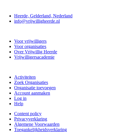
Contact
Heerde, Gelderland, Nederland
info@vrijwilligheerde.nl
Vrijwillig Heerde
Voor vrijwilligers
Voor organisaties
Over Vrijwillig Heerde
Vrijwilligersacademie
Doe mee
Activiteiten
Zoek Organisaties
Organisatie toevoegen
Account aanmaken
Log in
Help
Content policy
Privacyverklaring
Algemene Voorwaarden
Toegankelijkheidsverklaring