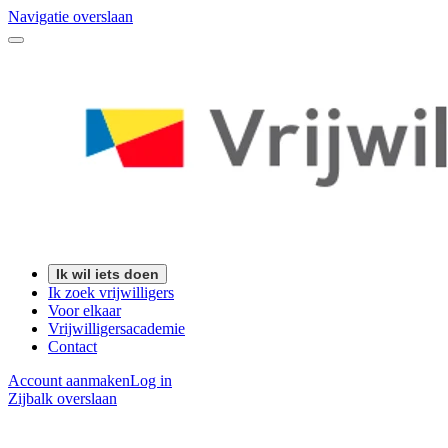
Navigatie overslaan
Ik wil iets doen
Ik zoek vrijwilligers
Voor elkaar
Vrijwilligersacademie
Contact
Account aanmaken
Log in
Zijbalk overslaan