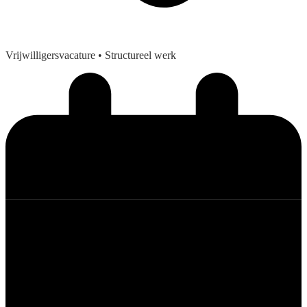
Vrijwilligersvacature
• Structureel werk