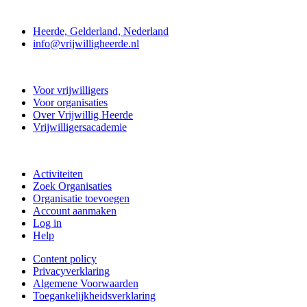
Contact
Heerde, Gelderland, Nederland
info@vrijwilligheerde.nl
Vrijwillig Heerde
Voor vrijwilligers
Voor organisaties
Over Vrijwillig Heerde
Vrijwilligersacademie
Doe mee
Activiteiten
Zoek Organisaties
Organisatie toevoegen
Account aanmaken
Log in
Help
Content policy
Privacyverklaring
Algemene Voorwaarden
Toegankelijkheidsverklaring