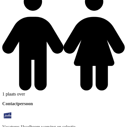
1 plaats over
Contactpersoon
Vacatures IJsselheem
werving en selectie