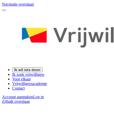
Navigatie overslaan
Ik wil iets doen
Ik zoek vrijwilligers
Voor elkaar
Vrijwilligersacademie
Contact
Account aanmaken
Log in
Zijbalk overslaan