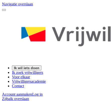
Navigatie overslaan
Ik wil iets doen
Ik zoek vrijwilligers
Voor elkaar
Vrijwilligersacademie
Contact
Account aanmaken
Log in
Zijbalk overslaan