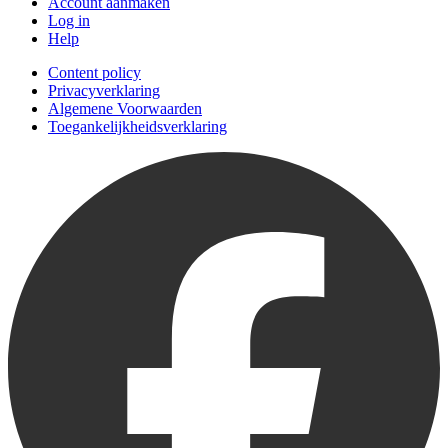
Account aanmaken
Log in
Help
Content policy
Privacyverklaring
Algemene Voorwaarden
Toegankelijkheidsverklaring