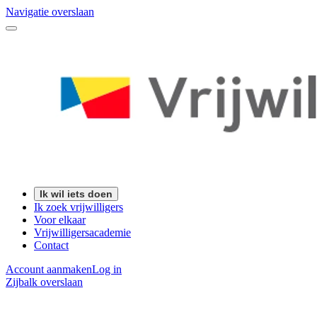
Navigatie overslaan
Ik wil iets doen
Ik zoek vrijwilligers
Voor elkaar
Vrijwilligersacademie
Contact
Account aanmaken
Log in
Zijbalk overslaan