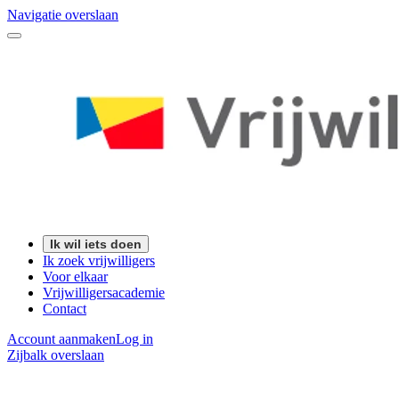
Navigatie overslaan
Ik wil iets doen
Ik zoek vrijwilligers
Voor elkaar
Vrijwilligersacademie
Contact
Account aanmaken
Log in
Zijbalk overslaan