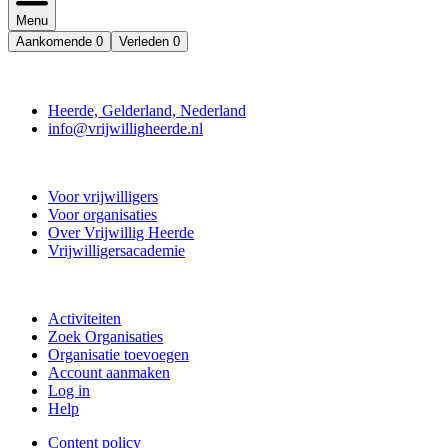
Menu
Aankomende
0
Verleden
0
Contact
Heerde, Gelderland, Nederland
info@vrijwilligheerde.nl
Vrijwillig Heerde
Voor vrijwilligers
Voor organisaties
Over Vrijwillig Heerde
Vrijwilligersacademie
Doe mee
Activiteiten
Zoek Organisaties
Organisatie toevoegen
Account aanmaken
Log in
Help
Content policy