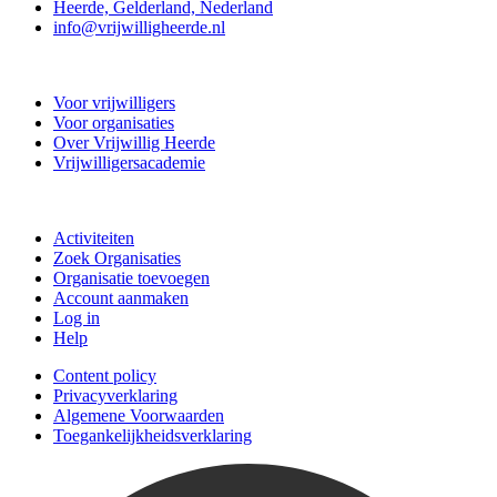
Heerde, Gelderland, Nederland
info@vrijwilligheerde.nl
Vrijwillig Heerde
Voor vrijwilligers
Voor organisaties
Over Vrijwillig Heerde
Vrijwilligersacademie
Doe mee
Activiteiten
Zoek Organisaties
Organisatie toevoegen
Account aanmaken
Log in
Help
Content policy
Privacyverklaring
Algemene Voorwaarden
Toegankelijkheidsverklaring