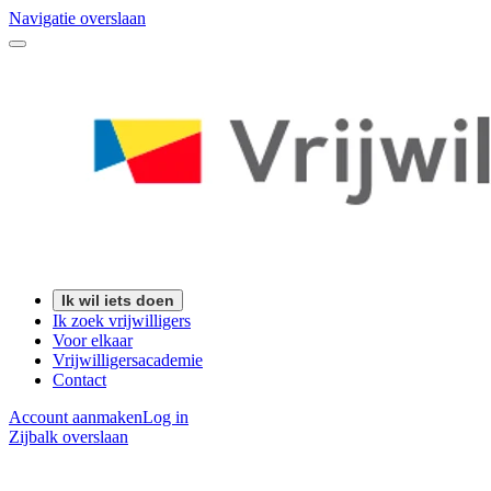
Navigatie overslaan
Ik wil iets doen
Ik zoek vrijwilligers
Voor elkaar
Vrijwilligersacademie
Contact
Account aanmaken
Log in
Zijbalk overslaan