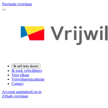
Navigatie overslaan
Ik wil iets doen
Ik zoek vrijwilligers
Voor elkaar
Vrijwilligersacademie
Contact
Account aanmaken
Log in
Zijbalk overslaan