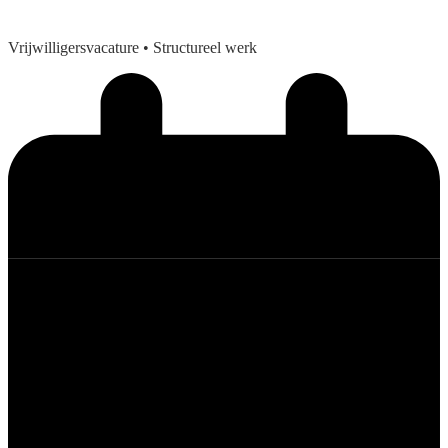
Vrijwilligersvacature
• Structureel werk