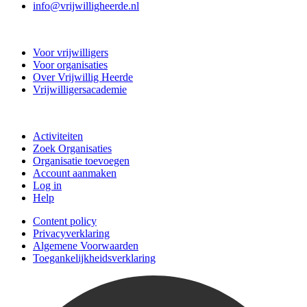
info@vrijwilligheerde.nl
Vrijwillig Heerde
Voor vrijwilligers
Voor organisaties
Over Vrijwillig Heerde
Vrijwilligersacademie
Doe mee
Activiteiten
Zoek Organisaties
Organisatie toevoegen
Account aanmaken
Log in
Help
Content policy
Privacyverklaring
Algemene Voorwaarden
Toegankelijkheidsverklaring