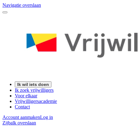
Navigatie overslaan
Ik wil iets doen
Ik zoek vrijwilligers
Voor elkaar
Vrijwilligersacademie
Contact
Account aanmaken
Log in
Zijbalk overslaan