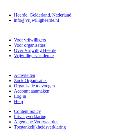
Contact
Heerde, Gelderland, Nederland
info@vrijwilligheerde.nl
Vrijwillig Heerde
Voor vrijwilligers
Voor organisaties
Over Vrijwillig Heerde
Vrijwilligersacademie
Doe mee
Activiteiten
Zoek Organisaties
Organisatie toevoegen
Account aanmaken
Log in
Help
Content policy
Privacyverklaring
Algemene Voorwaarden
Toegankelijkheidsverklaring