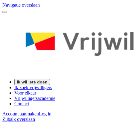
Navigatie overslaan
Ik wil iets doen
Ik zoek vrijwilligers
Voor elkaar
Vrijwilligersacademie
Contact
Account aanmaken
Log in
Zijbalk overslaan