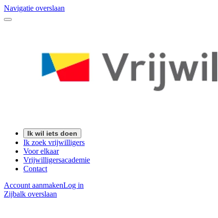
Navigatie overslaan
Ik wil iets doen
Ik zoek vrijwilligers
Voor elkaar
Vrijwilligersacademie
Contact
Account aanmaken
Log in
Zijbalk overslaan