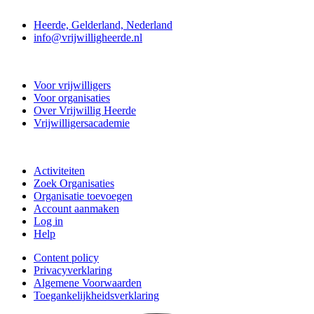
Contact
Heerde, Gelderland, Nederland
info@vrijwilligheerde.nl
Vrijwillig Heerde
Voor vrijwilligers
Voor organisaties
Over Vrijwillig Heerde
Vrijwilligersacademie
Doe mee
Activiteiten
Zoek Organisaties
Organisatie toevoegen
Account aanmaken
Log in
Help
Content policy
Privacyverklaring
Algemene Voorwaarden
Toegankelijkheidsverklaring