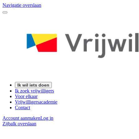
Navigatie overslaan
Ik wil iets doen
Ik zoek vrijwilligers
Voor elkaar
Vrijwilligersacademie
Contact
Account aanmaken
Log in
Zijbalk overslaan