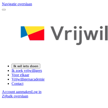
Navigatie overslaan
Ik wil iets doen
Ik zoek vrijwilligers
Voor elkaar
Vrijwilligersacademie
Contact
Account aanmaken
Log in
Zijbalk overslaan