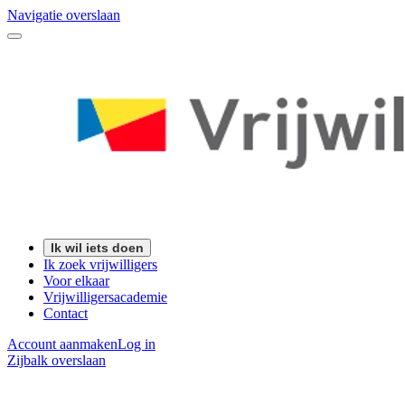
Navigatie overslaan
Ik wil iets doen
Ik zoek vrijwilligers
Voor elkaar
Vrijwilligersacademie
Contact
Account aanmaken
Log in
Zijbalk overslaan