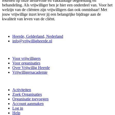
rekenen op onze liefdevolle en vakkundige begeleiding en
behandeling. Als vrijwilliger ben je hier een onderdeel van. Voor het
welzijn van de cliënten zijn vrijwilligers dan ook onmisbaar! Met
jouw vrijwillige inzet lever jij een belangrijke bijdrage aan de
kwaliteit van leven van de cliënt.
Contact
Heerde, Gelderland, Nederland
info@vrijwilligheerde.nl
Vrijwillig Heerde
Voor vrijwilligers
Voor organisaties
Over Vrijwillig Heerde
Vrijwilligersacademie
Doe mee
Activiteiten
Zoek Organisaties
Organisatie toevoegen
Account aanmaken
Log in
Help