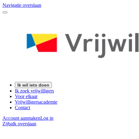
Navigatie overslaan
Ik wil iets doen
Ik zoek vrijwilligers
Voor elkaar
Vrijwilligersacademie
Contact
Account aanmaken
Log in
Zijbalk overslaan