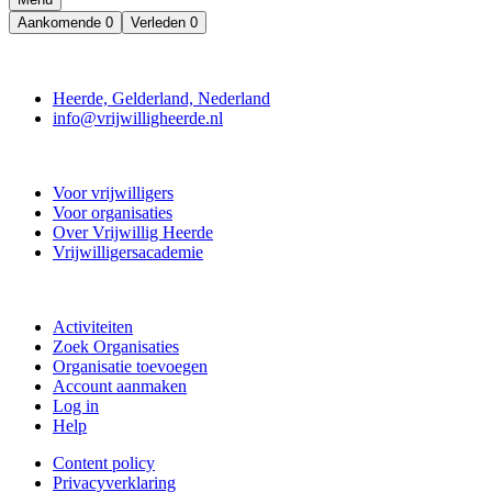
Aankomende
0
Verleden
0
Contact
Heerde, Gelderland, Nederland
info@vrijwilligheerde.nl
Vrijwillig Heerde
Voor vrijwilligers
Voor organisaties
Over Vrijwillig Heerde
Vrijwilligersacademie
Doe mee
Activiteiten
Zoek Organisaties
Organisatie toevoegen
Account aanmaken
Log in
Help
Content policy
Privacyverklaring