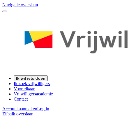
Navigatie overslaan
Ik wil iets doen
Ik zoek vrijwilligers
Voor elkaar
Vrijwilligersacademie
Contact
Account aanmaken
Log in
Zijbalk overslaan